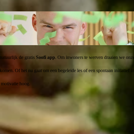
del
. Samen zorgen we ervoor dat jouw hardware niet alleen staat, maar
natuurlijk de gratis
Soofi app
. Om inwoners te werven draaien we onze
omen. Of het nu gaat om een begeleide les of een spontaan initiatief in e
 motivatie hoog.