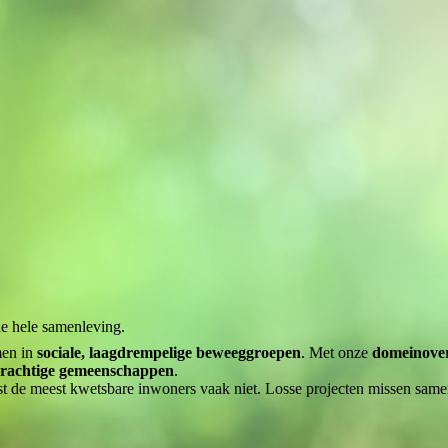
 de hele samenleving.
men in
sociale, laagdrempelige beweeggroepen
. Met onze
domeinover
rkrachtige gemeenschappen
.
st de meest kwetsbare inwoners vaak niet. Losse projecten missen same