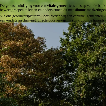
De grootste uitdaging voor een
vitale gemeente
is de stap van de bank
beweeggroepen te leiden en ondersteunen dit met
slimme marketing
Via ons gebruikersplatform
Soofi
bieden wij een centrale, gemeentelijk
eenvoudige inschrijving, directe doorverwijzing (bijv. door de huisarts)