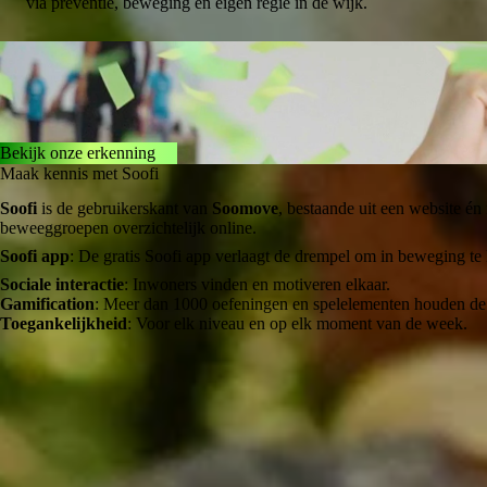
via preventie, beweging en eigen regie in de wijk.
Erkend door Kenniscentrum Sport en Bewegen
Soomove
is de
eerste erkende interventie op basis van het BVO-mo
Bekijk onze erkenning
Maak kennis met Soofi
Soofi
is de gebruikerskant van
Soomove
, bestaande uit een website én 
beweeggroepen overzichtelijk online.
Soofi app
: De gratis Soofi app verlaagt de drempel om in beweging te k
Sociale interactie
: Inwoners vinden en motiveren elkaar.
Gamification
: Meer dan 1000 oefeningen en spelelementen houden de
Toegankelijkheid
: Voor elk niveau en op elk moment van de week.