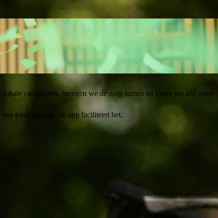
 ook echt gebruikt wordt.
 lokale campagnes, brengen we de zorg samen en tonen we alle open
en klein groepje: de app faciliteert het.