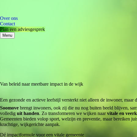
Over ons
Contact
Plan een adviesgesprek
Menu
Van beleid naar meetbare impact in de wijk
Een gezonde en actieve leefstijl versterkt niet alleen de inwoner, maar
Soomove
brengt inwoners, ook zij die nu nog buiten beeld blijven, sa
volledig
uit handen
. Zo transformeren we wijken naar
vitale en vee
Gemeenten bieden volop sport, welzijn en preventie, maar bereiken jui
krachtige, wijkgerichte aanpak.
Dé impactformule voor een vitale gemeente