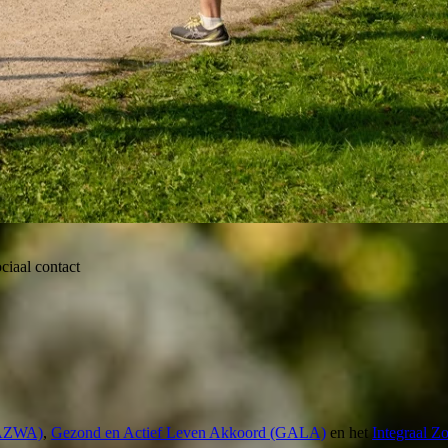
ciaal contact
(AZWA)
,
Gezond en Actief Leven Akkoord (GALA)
en het
Integraal Z