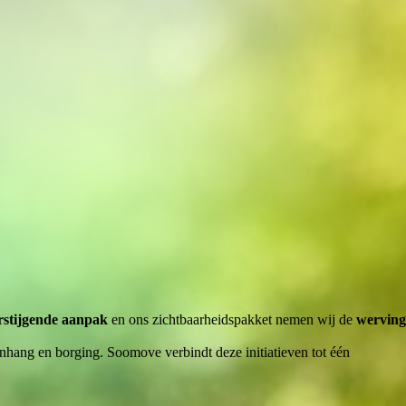
stijgende aanpak
en ons zichtbaarheidspakket nemen wij de
werving
nhang en borging. Soomove verbindt deze initiatieven tot één