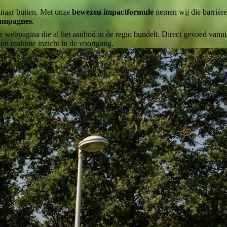
 naar buiten. Met onze
bewezen impactformule
nemen wij die barrièr
campagnes
.
e webpagina die al het aanbod in de regio bundelt. Direct gevoed vanu
 en realtime inzicht in de voortgang.