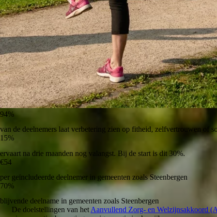
94%
van de deelnemers laat verbetering zien op fitheid, zelfvertrouwen of so
15%
ervaart na drie maanden nog valangst. Bij de start is dit 30%.
€54
per geïncludeerde deelnemer in gemeenten zoals Steenbergen
70%
blijvende deelname in gemeenten zoals Steenbergen
De doelstellingen van het
Aanvullend Zorg- en Welzijnsakkoord 