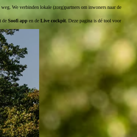
e weg. We verbinden lokale (zorg)partners om inwoners naar de
it de
Soofi app
en de
Live cockpit
. Deze pagina is dé tool voor